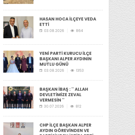
HASAN HOCA İLÇEYE VEDA
ETTİ
03.08.2026
864
YENİ PARTİ KURUCU İLÇE
BAŞKANI ALPER AYDININ
MUTLU GÜNÜ
03.08.2026
1353
BAŞKAN İBAŞ : '' ALLAH
DEVLETİMİZE ZEVAL
VERMESİN ''
30.07.2026
812
CHP İLÇE BAŞKAN ALPER
AYDIN GÖREVİNDEN VE