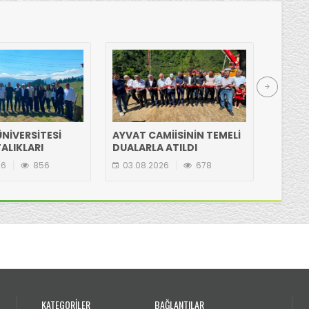
NİVERSİTESİ
AYVAT CAMİİSİNİN TEMELİ
HASAN
ALIKLARI
DUALARLA ATILDI
ETTİ
N GÖLYANI
26
856
03.08.2026
678
03.08
IA ZİYARET
KATEGORİLER
BAĞLANTILAR