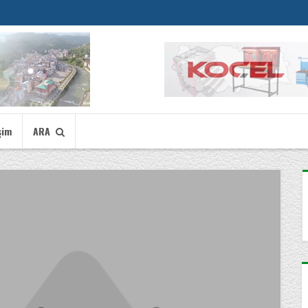
şim
ARA