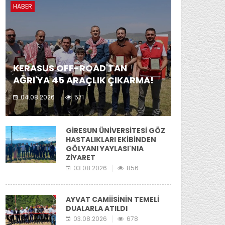
HABER
KERASUS OFF-ROAD'TAN
AĞRI'YA 45 ARAÇLIK ÇIKARMA!
04.08.2026
571
Kerasus Off-Road ekibi yer aldı.
GİRESUN ÜNİVERSİTESİ GÖZ
HASTALIKLARI EKİBİNDEN
GÖLYANI YAYLASI'NIA
ZİYARET
03.08.2026
856
AYVAT CAMİİSİNİN TEMELİ
DUALARLA ATILDI
03.08.2026
678