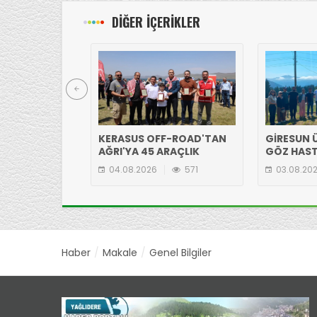
DİĞER İÇERİKLER
KERASUS OFF-ROAD'TAN
GİRESUN Ü
AĞRI'YA 45 ARAÇLIK
GÖZ HAST
ÇIKARMA!
EKİBİNDE
04.08.2026
571
03.08.20
YAYLASI'N
Haber
Makale
Genel Bilgiler