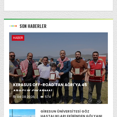
SON HABERLER
HABER
KERASUS OFF-ROAD'TAN AĞRI'YA 45
ARAÇLIK ÇIKARMA!
04.08.2026
574
Kerasus Off-Road ekibi yer aldı.
GİRESUN ÜNİVERSİTESİ GÖZ
HASTALIKLARI EKİBİNDEN GÖLYANI