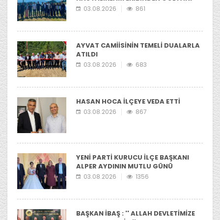
YAYLASI'NIA ZİYARET
03.08.2026
861
AYVAT CAMİİSİNİN TEMELİ DUALARLA
ATILDI
03.08.2026
683
HASAN HOCA İLÇEYE VEDA ETTİ
03.08.2026
867
YENİ PARTİ KURUCU İLÇE BAŞKANI
ALPER AYDININ MUTLU GÜNÜ
03.08.2026
1356
BAŞKAN İBAŞ : '' ALLAH DEVLETİMİZE