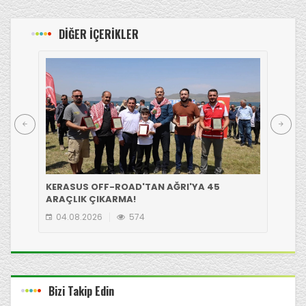
DİĞER İÇERİKLER
KERASUS OFF-ROAD'TAN AĞRI'YA 45
GİR
ARAÇLIK ÇIKARMA!
EKİ
04.08.2026
574
0
Bizi Takip Edin