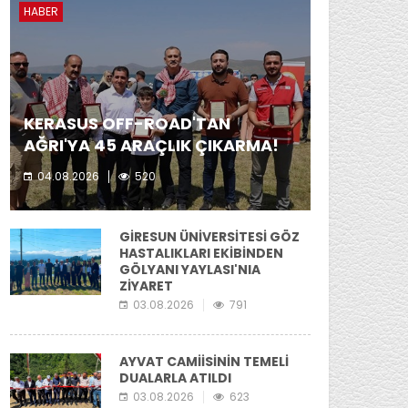
HABER
KERASUS OFF-ROAD'TAN
AĞRI'YA 45 ARAÇLIK ÇIKARMA!
04.08.2026
520
Kerasus Off-Road ekibi yer aldı.
GİRESUN ÜNİVERSİTESİ GÖZ
HASTALIKLARI EKİBİNDEN
GÖLYANI YAYLASI'NIA
ZİYARET
03.08.2026
791
AYVAT CAMİİSİNİN TEMELİ
DUALARLA ATILDI
03.08.2026
623