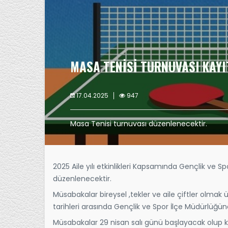
MASA TENİSİ TURNUVASI KAYI
17.04.2025
947
Masa Tenisi turnuvası düzenlenecektir.
2025 Aile yılı etkinlikleri Kapsamında Gençlik ve 
düzenlenecektir.
Müsabakalar bireysel ,tekler ve aile çiftler olmak 
tarihleri arasında Gençlik ve Spor İlçe Müdürlüğüne
Müsabakalar 29 nisan salı günü başlayacak olup kat