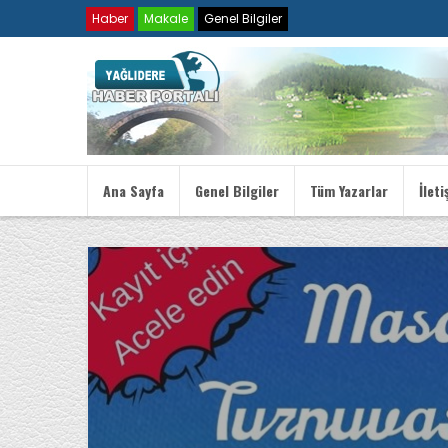
Haber
Makale
Genel Bilgiler
Ana Sayfa
Genel Bilgiler
Tüm Yazarlar
İleti