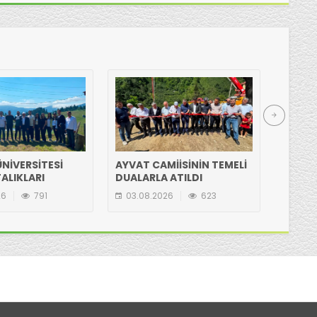
NİVERSİTESİ
AYVAT CAMİİSİNİN TEMELİ
HASAN
ALIKLARI
DUALARLA ATILDI
ETTİ
N GÖLYANI
26
791
03.08.2026
623
03.08
IA ZİYARET