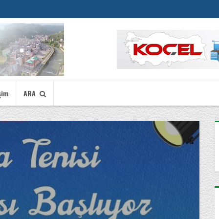
şim
ARA