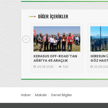
DİĞER İÇERİKLER
KERASUS OFF-ROAD'TAN
GİRESUN Ü
AĞRI'YA 45 ARAÇLIK
GÖZ HAST
ÇIKARMA!
EKİBİNDE
04.08.2026
520
03.08.20
YAYLASI'N
Haber
Makale
Genel Bilgiler