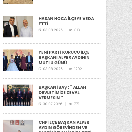
HASAN HOCA İLÇEYE VEDA
ETTİ
03.08.2026
813
YENİ PARTİ KURUCU İLÇE
BAŞKANI ALPER AYDININ
MUTLU GÜNÜ
03.08.2026
1292
BAŞKAN İBAŞ : '' ALLAH
DEVLETİMİZE ZEVAL
VERMESİN ''
30.07.2026
771
CHP İLÇE BAŞKAN ALPER
AYDIN GÖREVİNDEN VE