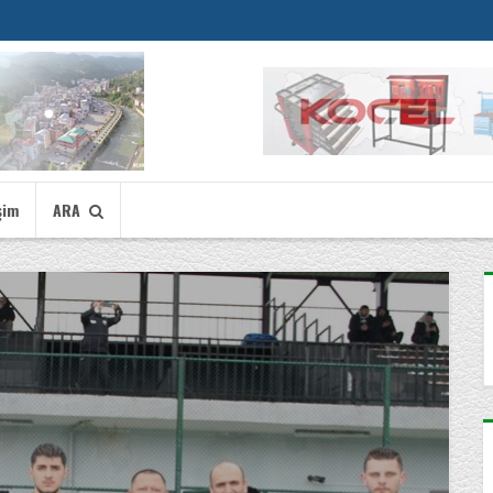
şim
ARA