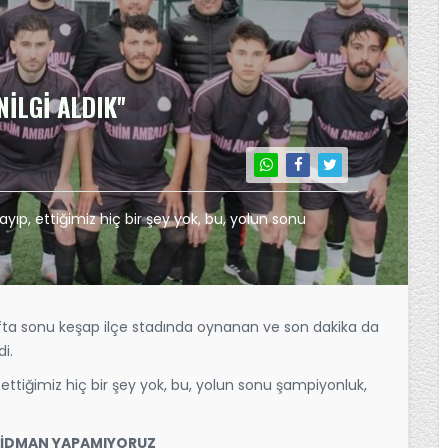
İLGİ ALDIK''
 kayıp, ettiğimiz hiç bir şey yok, bu, yolun sonu
fta sonu keşap ilçe stadında oynanan ve son dakika da
i.
ıp, ettiğimiz hiç bir şey yok, bu, yolun sonu şampiyonluk,
M İDMAN YAPAMIYORUZ