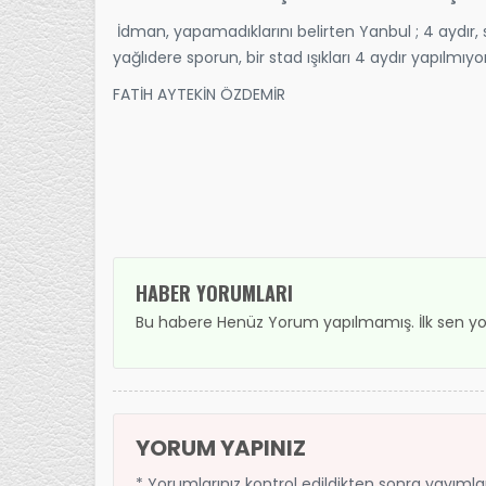
İdman, yapamadıklarını belirten Yanbul ; 4 aydır, 
yağlıdere sporun, bir stad ışıkları 4 aydır yapılmıy
FATİH AYTEKİN ÖZDEMİR
HABER YORUMLARI
Bu habere Henüz Yorum yapılmamış. İlk sen yo
YORUM YAPINIZ
* Yorumlarınız kontrol edildikten sonra yayıml