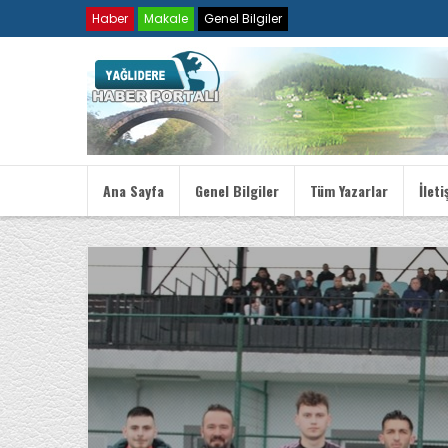
Haber
Makale
Genel Bilgiler
Ana Sayfa
Genel Bilgiler
Tüm Yazarlar
İleti