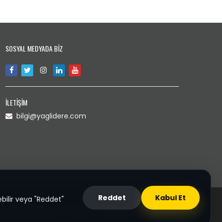
SOSYAL MEDYADA BİZ
İLETİŞİM
bilgi@yaglidere.com
Reddet
Kabul Et
bilir veya "Reddet"
 Çerez Politikası
Sponsor :
Giresun Firma Rehberi