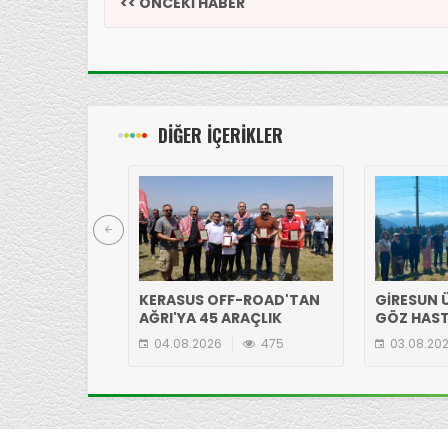
<< ÖNCEKİ HABER
DİĞER İÇERİKLER
KERASUS OFF-ROAD'TAN
GİRESUN Ü
AĞRI'YA 45 ARAÇLIK
GÖZ HAST
ÇIKARMA!
EKİBİNDE
04.08.2026
475
03.08.20
YAYLASI'N