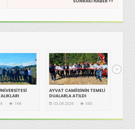
SONRAKİ HABER >>
NİVERSİTESİ
AYVAT CAMİİSİNİN TEMELİ
HASAN
ALIKLARI
DUALARLA ATILDI
ETTİ
N GÖLYANI
26
748
03.08.2026
583
03.08
IA ZİYARET