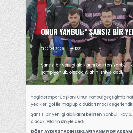
ONUR YANBUL:'' ŞANSIZ BİR YEN
22.04.2025
1221
Şansız, bir yenilgi aldıklarını belirten Yanbul ;
şampiyonluk, olacak, Allahın izniyle dedi.
Yağlıderespor Başkanı Onur Yanbul,geçtiğimiz ha
yedikleri gol ile mağlup oldukları maçı değerlendird
Şansız, bir yenilgi aldıklarını belirten Yanbul ; kay
olacak, Allahın izniyle dedi.
DÖRT AYDIR STADIN IŞIKLARI YANMIYOR AKŞA