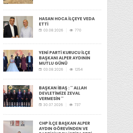
HASAN HOCA İLÇEYE VEDA
ETTİ
03.08.2026
770
YENİ PARTİ KURUCU İLÇE
BAŞKANI ALPER AYDININ
MUTLU GÜNÜ
03.08.2026
1254
BAŞKAN İBAŞ : '' ALLAH
DEVLETİMİZE ZEVAL
VERMESİN ''
30.07.2026
737
CHP İLÇE BAŞKAN ALPER
AYDIN GÖREVİNDEN VE