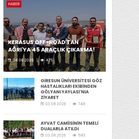
HABER
KERASUS OFF-ROAD'TAN
AĞRI'YA 45 ARAÇLIK ÇIKARMA!
04.08.2026
475
Kerasus Off-Road ekibi yer aldı.
GİRESUN ÜNİVERSİTESİ GÖZ
HASTALIKLARI EKİBİNDEN
GÖLYANI YAYLASI'NIA
ZİYARET
03.08.2026
748
AYVAT CAMİİSİNİN TEMELİ
DUALARLA ATILDI
03.08.2026
583