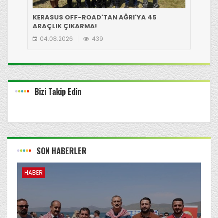
KERASUS OFF-ROAD'TAN AĞRI'YA 45
GİR
ARAÇLIK ÇIKARMA!
EKİ
04.08.2026
439
0
Bizi Takip Edin
SON HABERLER
HABER