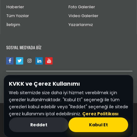
Haberler
Foto Galeriler
Tüm Yazılar
Video Galeriler
İletişim
Yazarlarımız
SOSYAL MEDYADA BİZ
İLETİŞİM
KVKK ve Çerez Kullanımı
bilgi@yaglidere.com
Web sitemizde size daha iyi hizmet verebilmek için
çerezler kullanılmaktadır. "Kabul Et" seçeneği ile tüm
çerezleri kabul edebilir veya "Reddet" seçeneği ile sitede
çerez kullanımını iptal edebilirsiniz.
Çerez Politikası
Yaglidere.COM
Reddet
Kabul Et
KVKK ve Çerez Politikası
Sponsor :
Giresun Firma Rehberi