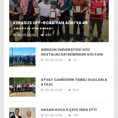
KERASUS OFF-ROAD'TAN AĞRI'YA 45
ARAÇLIK ÇIKARMA!
04.08.2026
439
Kerasus Off-Road ekibi yer aldı.
GİRESUN ÜNİVERSİTESİ GÖZ
HASTALIKLARI EKİBİNDEN GÖLYANI
YAYLASI'NIA ZİYARET
03.08.2026
711
AYVAT CAMİİSİNİN TEMELİ DUALARLA
ATILDI
03.08.2026
556
HASAN HOCA İLÇEYE VEDA ETTİ
03.08.2026
734