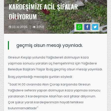
KARDEŞİMİZE ACİL ŞİFALAR
DİLİYORUM
03.10.2025
3058
geçmiş olsun mesajı yayınladı.
Giresun Keşap yolunda Yağlıdereli dolmuşun kaza
yapması sonucu yaralan üç hemşehrimiz için Yağlıdere
Belediye Başkanı Yaşar İbaş,geçmiş olsun mesajı yayınladı.
İbaş,yayınladığı mesajda şunları söyledi :
''Saat 14.00 civarında Akın Çorap karşısında Giresun
Yağlıdere seferini yapan dolmuşun kaza yapması sonucu
yaralanan 3 kardeşimize Allah'tan acil şifalar diliyorum.
Çok şükür yaralı kardeşlerimizin hayati tehlikesi
bulunmamaktadır''