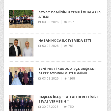
AYVAT CAMİİSİNİN TEMELİ DUALARLA
ATILDI
03.08.2026
597
HASAN HOCA İLÇEYE VEDA ETTİ
03.08.2026
791
YENİ PARTİ KURUCU İLÇE BAŞKANI
ALPER AYDININ MUTLU GÜNÜ
03.08.2026
1268
BAŞKAN İBAŞ : '' ALLAH DEVLETİMİZE
ZEVAL VERMESİN ''
30.07.2026
750