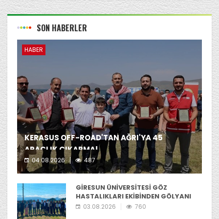
SON HABERLER
HABER
KERASUS OFF-ROAD'TAN AĞRI'YA 45
ARAÇLIK ÇIKARMA!
04.08.2026
487
Kerasus Off-Road ekibi yer aldı.
GİRESUN ÜNİVERSİTESİ GÖZ
HASTALIKLARI EKİBİNDEN GÖLYANI
YAYLASI'NIA ZİYARET
03.08.2026
760