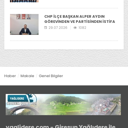
CHP İLÇE BAŞKAN ALPER AYDIN
GÖREVİNDEN VE PARTİSİNDEN İSTİFA
ETTİ
29.07.2026
1082
Haber
Makale
Genel Bilgiler
yaglidere.com - Giresun Yağlıdere ile