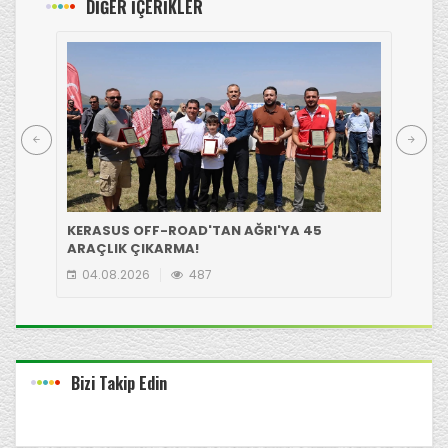
DİĞER İÇERİKLER
KERASUS OFF-ROAD'TAN AĞRI'YA 45
GİR
ARAÇLIK ÇIKARMA!
EKİ
04.08.2026
487
0
Bizi Takip Edin