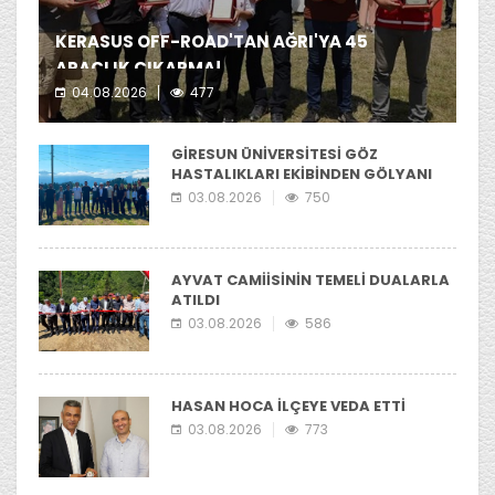
KERASUS OFF-ROAD'TAN AĞRI'YA 45
ARAÇLIK ÇIKARMA!
04.08.2026
477
Kerasus Off-Road ekibi yer aldı.
GİRESUN ÜNİVERSİTESİ GÖZ
HASTALIKLARI EKİBİNDEN GÖLYANI
YAYLASI'NIA ZİYARET
03.08.2026
750
AYVAT CAMİİSİNİN TEMELİ DUALARLA
ATILDI
03.08.2026
586
HASAN HOCA İLÇEYE VEDA ETTİ
03.08.2026
773