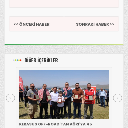
<< ÖNCEKİ HABER
SONRAKİ HABER >>
DİĞER İÇERİKLER
KERASUS OFF-ROAD'TAN AĞRI'YA 45
GİR