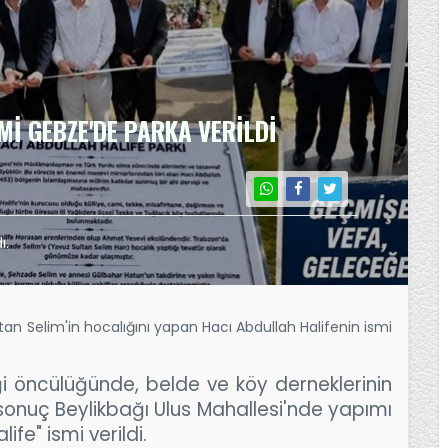
Mİ GEBZE'DE PARKA VERİLDİ
ı.
an Selim'in hocalığını yapan
Hacı Abdullah Halife
nin ismi
ği öncülüğünde, belde ve köy derneklerinin
r sonuç Beylikbağı Ulus Mahallesi'nde yapımı
e" ismi verildi.