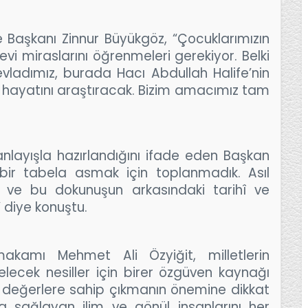
aşkanı Zinnur Büyükgöz, “Çocuklarımızın
nevi miraslarını öğrenmeleri gerekiyor. Belki
ladımız, burada Hacı Abdullah Halife’nin
hayatını araştıracak. Bizim amacımız tam
anlayışla hazırlandığını ifade eden Başkan
ir tabela asmak için toplanmadık. Asıl
 ve bu dokunuşun arkasındaki tarihî ve
” diye konuştu.
amı Mehmet Ali Özyiğit, milletlerin
elecek nesiller için birer özgüven kaynağı
rel değerlere sahip çıkmanın önemine dikkat
yda sağlayan ilim ve gönül insanlarını her