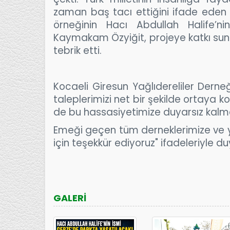
zaman baş tacı ettiğini ifade eden 
örneğinin Hacı Abdullah Halife’ni
Kaymakam Özyiğit, projeye katkı sun
tebrik etti.
Kocaeli Giresun Yağlıdereliler Derneği’
taleplerimizi net bir şekilde ortaya 
de bu hassasiyetimize duyarsız kalm
Emeği geçen tüm derneklerimize ve ye
için teşekkür ediyoruz" ifadeleriyle d
GALERİ