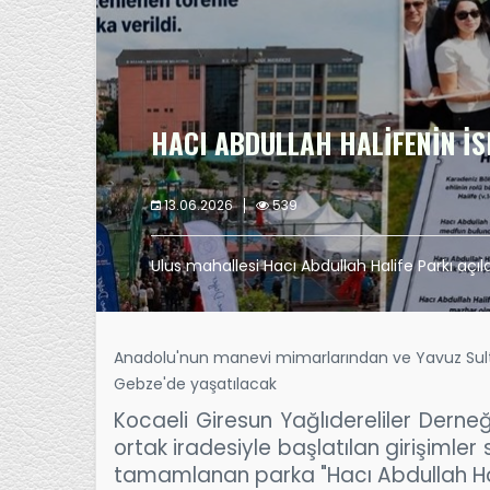
HACI ABDULLAH HALİFENİN İS
13.06.2026
539
Ulus mahallesi Hacı Abdullah Halife Parkı açıld
Anadolu'nun manevi mimarlarından ve Yavuz Sult
Gebze'de yaşatılacak
Kocaeli Giresun Yağlıdereliler Derne
ortak iradesiyle başlatılan girişimle
tamamlanan parka "Hacı Abdullah Halif