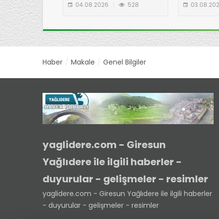
ÇIKARMA!
EKİBİNDE
04.08.2026
528
03.08.20
YAYLASI'N
Haber
Makale
Genel Bilgiler
yaglidere.com - Giresun
Yağlıdere ile ilgili haberler -
duyurular - gelişmeler - resimler
yaglidere.com - Giresun Yağlıdere ile ilgili haberler
- duyurular - gelişmeler - resimler