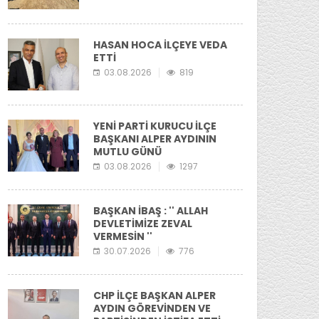
HASAN HOCA İLÇEYE VEDA
ETTİ
03.08.2026
819
YENİ PARTİ KURUCU İLÇE
BAŞKANI ALPER AYDININ
MUTLU GÜNÜ
03.08.2026
1297
BAŞKAN İBAŞ : '' ALLAH
DEVLETİMİZE ZEVAL
VERMESİN ''
30.07.2026
776
CHP İLÇE BAŞKAN ALPER
AYDIN GÖREVİNDEN VE