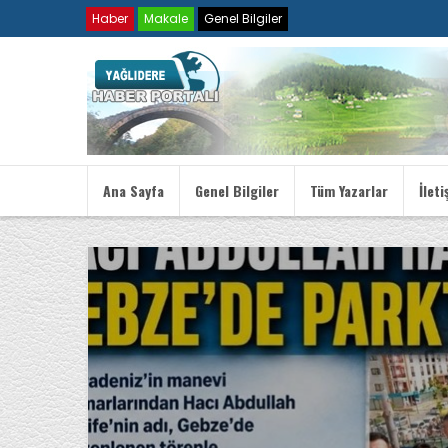
Haber
Makale
Genel Bilgiler
Ana Sayfa
Genel Bilgiler
Tüm Yazarlar
İleti