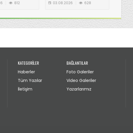
N GÖLYANI
26
812
03.08.2026
628
03.08
IA ZİYARET
KATEGORİLER
BAĞLANTILAR
Haberler
Foto Galeriler
Tüm Yazılar
Video Galeriler
İletişim
Yazarlarımız