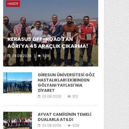
HABER
KERASUS OFF-ROAD'TAN
AĞRI'YA 45 ARAÇLIK ÇIKARMA!
04.08.2026
528
Kerasus Off-Road ekibi yer aldı.
GİRESUN ÜNİVERSİTESİ GÖZ
HASTALIKLARI EKİBİNDEN
GÖLYANI YAYLASI'NIA
ZİYARET
03.08.2026
812
AYVAT CAMİİSİNİN TEMELİ
DUALARLA ATILDI
03.08.2026
628