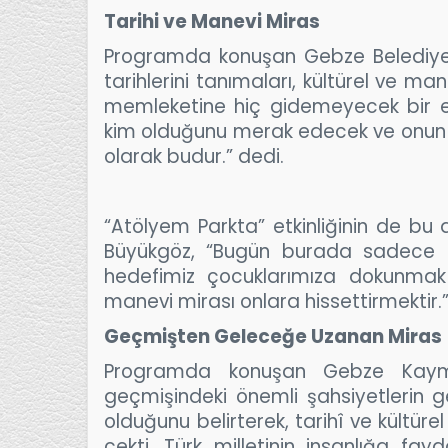
Tarihi ve Manevi Miras
Programda konuşan Gebze Belediye B
tarihlerini tanımaları, kültürel ve ma
memleketine hiç gidemeyecek bir ev
kim olduğunu merak edecek ve onun 
olarak budur.” dedi.
“Atölyem Parkta” etkinliğinin de bu 
Büyükgöz, “Bugün burada sadece b
hedefimiz çocuklarımıza dokunmak
manevi mirası onlara hissettirmektir.
Geçmişten Geleceğe Uzanan Miras
Programda konuşan Gebze Kaymak
geçmişindeki önemli şahsiyetlerin g
olduğunu belirterek, tarihî ve kültü
çekti. Türk milletinin insanlığa fa