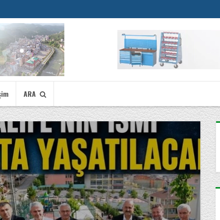
şim
ARA