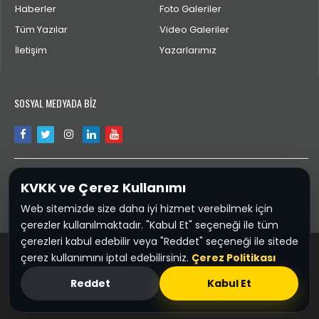
Haberler
Foto Galeriler
Tüm Yazılar
Video Galeriler
İletişim
Yazarlarımız
SOSYAL MEDYADA BİZ
İLETİŞİM
KVKK ve Çerez Kullanımı
bilgi@yaglidere.com
Web sitemizde size daha iyi hizmet verebilmek için
çerezler kullanılmaktadır. "Kabul Et" seçeneği ile tüm
çerezleri kabul edebilir veya "Reddet" seçeneği ile sitede
çerez kullanımını iptal edebilirsiniz.
Çerez Politikası
Yaglidere.COM
Reddet
Kabul Et
KVKK ve Çerez Politikası
Sponsor :
Giresun Firma Rehberi