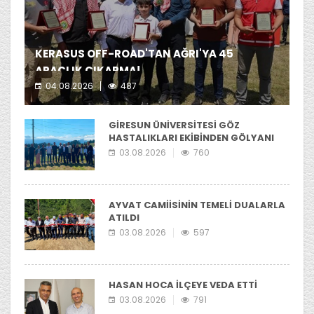
KERASUS OFF-ROAD'TAN AĞRI'YA 45
ARAÇLIK ÇIKARMA!
04.08.2026
487
Kerasus Off-Road ekibi yer aldı.
GİRESUN ÜNİVERSİTESİ GÖZ
HASTALIKLARI EKİBİNDEN GÖLYANI
YAYLASI'NIA ZİYARET
03.08.2026
760
AYVAT CAMİİSİNİN TEMELİ DUALARLA
ATILDI
03.08.2026
597
HASAN HOCA İLÇEYE VEDA ETTİ
03.08.2026
791