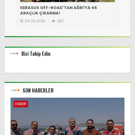
KERASUS OFF-ROAD'TAN AĞRI'YA 45
GİR
ARAÇLIK ÇIKARMA!
EKİ
04.08.2026
487
0
Bizi Takip Edin
SON HABERLER
HABER