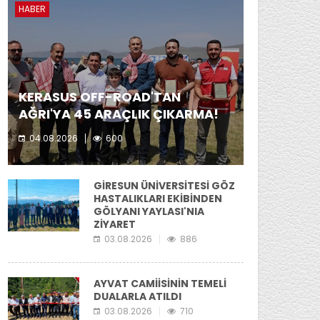
HABER
KERASUS OFF-ROAD'TAN
AĞRI'YA 45 ARAÇLIK ÇIKARMA!
04.08.2026
600
Kerasus Off-Road ekibi yer aldı.
GİRESUN ÜNİVERSİTESİ GÖZ
HASTALIKLARI EKİBİNDEN
GÖLYANI YAYLASI'NIA
ZİYARET
03.08.2026
886
AYVAT CAMİİSİNİN TEMELİ
DUALARLA ATILDI
03.08.2026
710