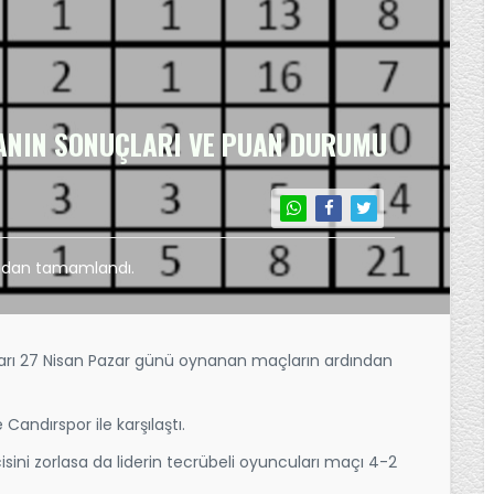
ANIN SONUÇLARI VE PUAN DURUMU
ından tamamlandı.
rı 27 Nisan Pazar günü oynanan maçların ardından
Candırspor ile karşılaştı.
isini zorlasa da liderin tecrübeli oyuncuları maçı 4-2