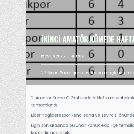
İKİNCİ AMATÖR KÜMEDE HAFT
29.04.2025
1269
27 Nisan Pazar günü oynanan maçların ard
2. Amatör Küme C Grubunda 5. Hafta müsabakala
tamamlandı.
Lider Yağlıderespor kendi saha ve seyircisi önünde 
Ligin son sırasında bulunan konuk ekip ilçe temsilc
kazandırmasını bildi.