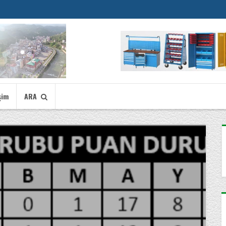
şim
ARA