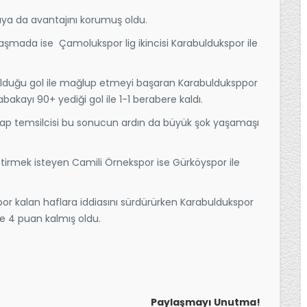
ya da avantajını korumuş oldu.
şmada ise Çamolukspor lig ikincisi Karabuldukspor ile
ulduğu gol ile mağlup etmeyi başaran Karabulduksppor
ayı 90+ yediği gol ile 1-1 berabere kaldı.
eşap temsilcisi bu sonucun ardın da büyük şok yaşamaşı
irmek isteyen Camili Örnekspor ise Gürköyspor ile
por kalan haflara iddiasını sürdürürken Karabuldukspor
ile 4 puan kalmış oldu.
Paylaşmayı Unutma!