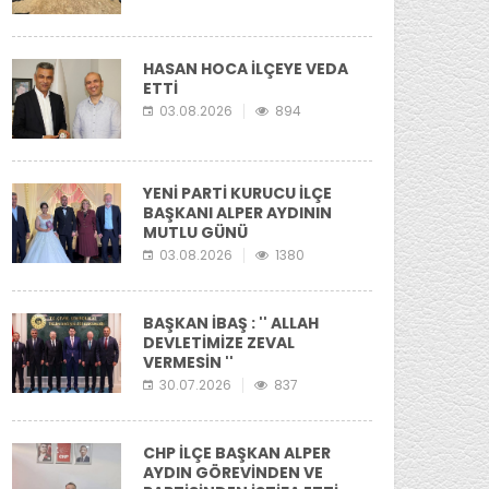
HASAN HOCA İLÇEYE VEDA
ETTİ
03.08.2026
894
YENİ PARTİ KURUCU İLÇE
BAŞKANI ALPER AYDININ
MUTLU GÜNÜ
03.08.2026
1380
BAŞKAN İBAŞ : '' ALLAH
DEVLETİMİZE ZEVAL
VERMESİN ''
30.07.2026
837
CHP İLÇE BAŞKAN ALPER
AYDIN GÖREVİNDEN VE