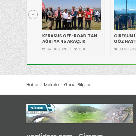
KERASUS OFF-ROAD'TAN
GİRESUN Ü
AĞRI'YA 45 ARAÇLIK
GÖZ HAST
ÇIKARMA!
EKİBİNDE
04.08.2026
600
03.08.20
YAYLASI'N
Haber
Makale
Genel Bilgiler
yaglidere.com - Giresun