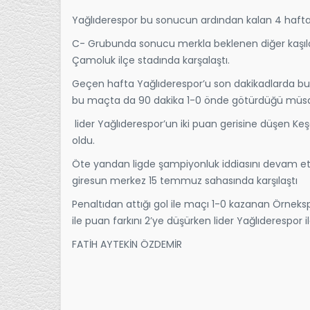
Yağlıderespor bu sonucun ardından kalan 4 hafta
C- Grubunda sonucu merkla beklenen diğer kaşıla
Çamoluk ilçe stadında karşalaştı.
Geçen hafta Yağlıderespor’u son dakikadlarda b
bu maçta da 90 dakika 1-0 önde götürdüğü müsabak
lider Yağlıderespor’un iki puan gerisine düşen K
oldu.
Öte yandan ligde şampiyonluk iddiasını devam ett
giresun merkez 15 temmuz sahasında karşılaştı
Penaltıdan attığı gol ile maçı 1-0 kazanan Örneks
ile puan farkını 2’ye düşürken lider Yağlıderespor 
FATİH AYTEKİN ÖZDEMİR