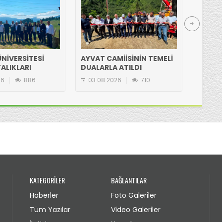
NİVERSİTESİ
AYVAT CAMİİSİNİN TEMELİ
HASAN
ALIKLARI
DUALARLA ATILDI
ETTİ
N GÖLYANI
26
886
03.08.2026
710
03.08
IA ZİYARET
KATEGORİLER
BAĞLANTILAR
Haberler
Foto Galeriler
Tüm Yazılar
Video Galeriler