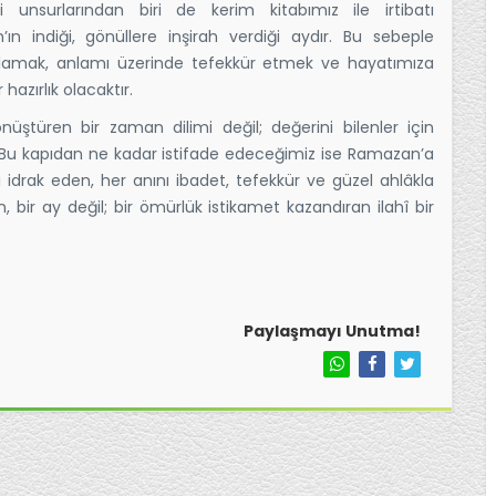
unsurlarından biri de kerim kitabımız ile irtibatı
’ın indiği, gönüllere inşirah verdiği aydır. Bu sebeple
mak, anlamı üzerinde tefekkür etmek ve hayatımıza
azırlık olacaktır.
nüştüren bir zaman dilimi değil; değerini bilenler için
 Bu kapıdan ne kadar istifade edeceğimiz ise Ramazan’a
i idrak eden, her anını ibadet, tefekkür ve güzel ahlâkla
ir ay değil; bir ömürlük istikamet kazandıran ilahî bir
Paylaşmayı Unutma!