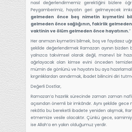
nasıl değerlendirmemiz gerektiğini bizlere öğr
Peygamberimiz, hayatın geri gelmeyecek imkâ
gelmeden önce beş nimetin kıymetini bil:
gelmeden önce sağlığının, fakirlik gelmeden
vaktinin ve ölüm gelmeden önce hayatının.
”
Her anımızın kıymetini bilmek, boş ve faydasız uğ
şekilde değerlendirmek Ramazan ayının bizden b
yalnızca takvimsel olarak değil, manevî bir hazı
ağırlayacak olan kimse evini önceden temizler
mümin de gönlünü ve hayatını bu aya hazırlamalı
kırgınlıklardan arındırmak, ibadet bilincini diri tut
Değerli Dostlar,
Ramazan’a hazırlık sürecinde zaman zaman nafil
açısından önemli bir imkândır. Aynı şekilde gec
rekâtla bu bereketli ibadete yeniden alışmak, Ra
etmemize vesile olacaktır. Çünkü gece, samimiyeti
ise Allah’a en yakın olduğumuz yerdir.