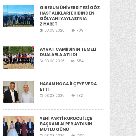
GİRESUN ÜNİVERSİTESİ GÖZ
HASTALIKLARI EKİBİNDEN
GÖLYANI YAYLASI'NIA
ZİYARET
03.08.2026
709
AYVAT CAMİİSİNİN TEMELİ
DUALARLA ATILDI
03.08.2026
554
HASAN HOCA İLÇEYE VEDA
ETTİ
03.08.2026
732
YENİ PARTİ KURUCU İLÇE
BAŞKANI ALPER AYDININ
MUTLU GÜNÜ
03.08.2026
1209