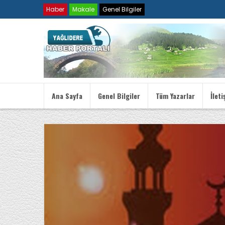
Haber
Makale
Genel Bilgiler
Ana Sayfa
Genel Bilgiler
Tüm Yazarlar
İleti