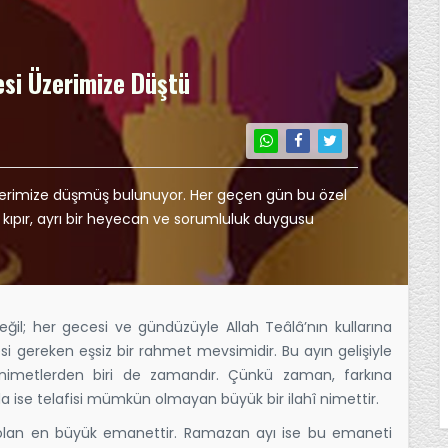
si Üzerimize Düştü
erimize düşmüş bulunuyor. Her geçen gün bu özel
r kıpır, ayrı bir heyecan ve sorumluluk duygusu
eğil; her gecesi ve gündüzüyle Allah Teâlâ’nın kullarına
i gereken eşsiz bir rahmet mevsimidir. Bu ayın gelişiyle
li nimetlerden biri de zamandır. Çünkü zaman, farkına
nda ise telafisi mümkün olmayan büyük bir ilahî nimettir.
ş olan en büyük emanettir. Ramazan ayı ise bu emaneti