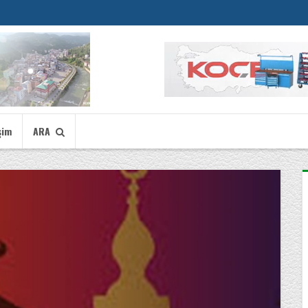
şim
ARA