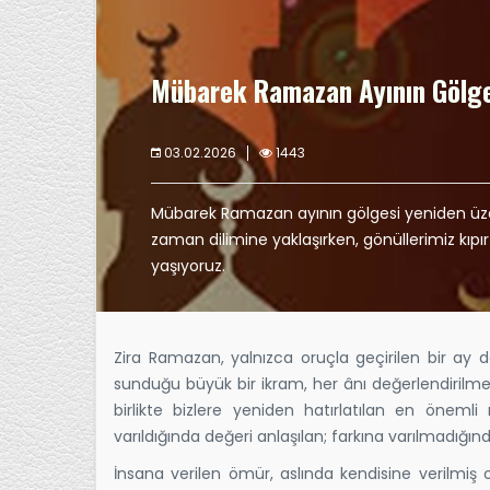
Mübarek Ramazan Ayının Gölge
03.02.2026
1443
Mübarek Ramazan ayının gölgesi yeniden üz
zaman dilimine yaklaşırken, gönüllerimiz kıpı
yaşıyoruz.
Zira Ramazan, yalnızca oruçla geçirilen bir ay d
sunduğu büyük bir ikram, her ânı değerlendirilmes
birlikte bizlere yeniden hatırlatılan en önem
varıldığında değeri anlaşılan; farkına varılmadığı
İnsana verilen ömür, aslında kendisine verilmi