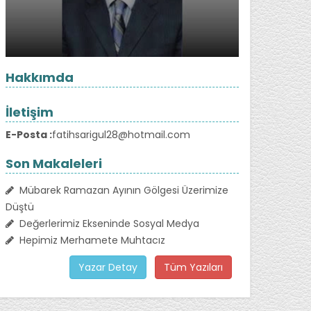
Hakkımda
İletişim
E-Posta :
fatihsarigul28@hotmail.com
Son Makaleleri
Mübarek Ramazan Ayının Gölgesi Üzerimize
Düştü
Değerlerimiz Ekseninde Sosyal Medya
Hepimiz Merhamete Muhtacız
Yazar Detay
Tüm Yazıları