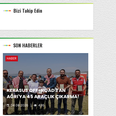
Bizi Takip Edin
SON HABERLER
HABER
KERASUS OFF-ROAD'TAN
AĞRI'YA 45 ARAÇLIK ÇIKARMA!
04.08.2026
436
Kerasus Off-Road ekibi yer aldı.