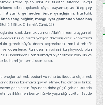
etmek üzere gelen ilahî bir fırsattır. Nitekim Sevgili
nlarına dikkat çekerek şöyle buyurmuştur: “
Beş şey
 İhtiyarlık gelmeden önce gençliğinin, hastalık
 önce zenginliğinin, meşguliyet gelmeden önce boş
 (Buhârî, Rikak, 3; Tirmizî, Zühd, 25)
raşlardan uzak durmak, zamanı Allah’ın rızasına uygun bir
eklediği kulluğumuza yakışan davranışlardır. Ramazan’a
rlıkla girmek büyük önem taşımaktadır. Nasıl ki misafir
 ve düzenlerse, Ramazan misafirini karşılayacak olan
dır. Günahlardan uzak durmaya niyet etmek, kalbi kin ve
mak bu hazırlığın temel adımlarıdır.
e oruçlar tutmak, bedeni ve ruhu bu ibadete alıştırmak
e namazlarına kalkmaya gayret etmek, hiç olmazsa birkaç
mazan gecelerinin feyzinden daha güçlü şekilde istifade
n ve ihlâsın en berrak hâliyle yaşandığı vakittir. Secde